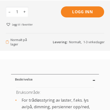
–
+
LOGG INN
Legg til i favoritter
Normalt på
Levering:
Normalt
,
1-3 virkedager
lager
Beskrivelse
Bruksområde:
For trådløsstyring av laster, f.eks. lys
av/på, dimming, persienner opp/ned,