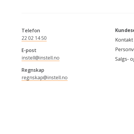
Kundes
Telefon
22 02 14 50
Kontakt
Personv
E-post
instell@instell.no
Salgs- o
Regnskap
regnskap@instell.no