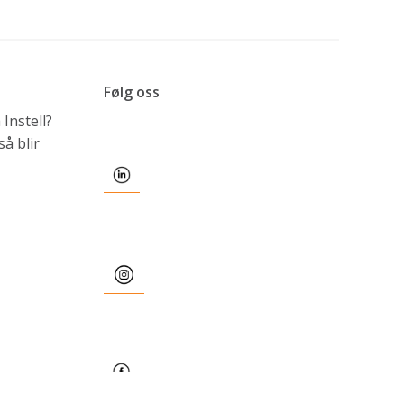
Følg oss
Instell?
å blir