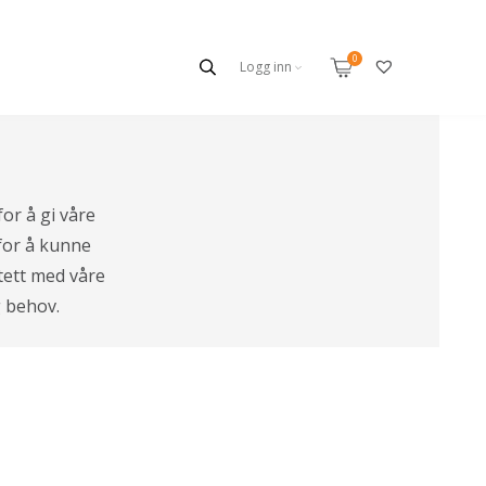
Logg inn
or å gi våre
 for å kunne
tett med våre
g behov.