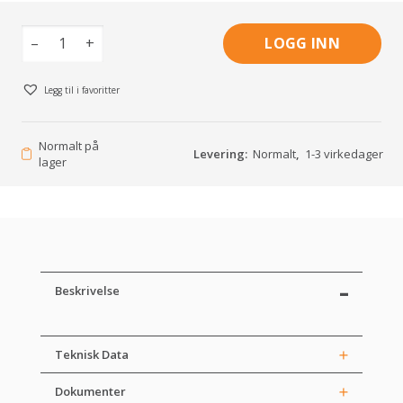
–
+
LOGG INN
Legg til i favoritter
Normalt på
Levering:
Normalt
,
1-3 virkedager
lager
Beskrivelse
Teknisk Data
Dokumenter