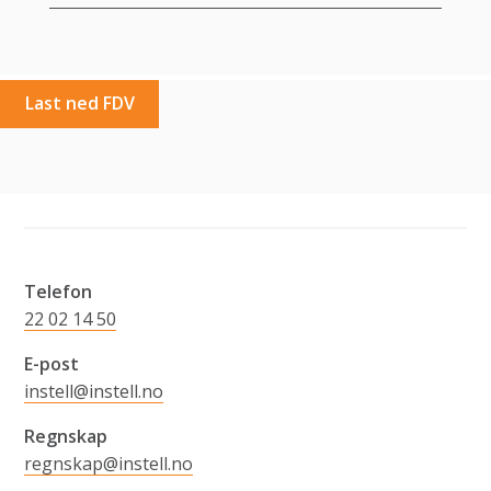
Last ned FDV
Telefon
22 02 14 50
E-post
instell@instell.no
Regnskap
regnskap@instell.no