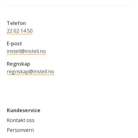
Telefon
22 02 14 50
E-post
instell@instell.no
Regnskap
regnskap@instell.no
Kundeservice
Kontakt oss
Personvern