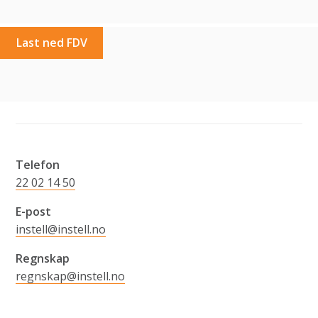
Last ned FDV
Telefon
22 02 14 50
E-post
instell@instell.no
Regnskap
regnskap@instell.no