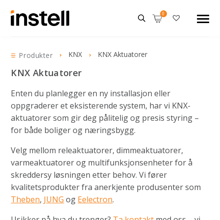
KNX
KNX Aktuatorer
Produkter
KNX Aktuatorer
Enten du planlegger en ny installasjon eller
oppgraderer et eksisterende system, har vi KNX-
aktuatorer som gir deg pålitelig og presis styring –
for både boliger og næringsbygg.
Velg mellom releaktuatorer, dimmeaktuatorer,
varmeaktuatorer og multifunksjonsenheter for å
skreddersy løsningen etter behov. Vi fører
kvalitetsprodukter fra anerkjente produsenter som
Theben
,
JUNG
og
Eelectron
.
Usikker på hva du trenger?
Ta kontakt
med oss – vi