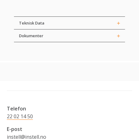
Teknisk Data
Dokumenter
Telefon
22 02 14 50
E-post
instell@instell.no