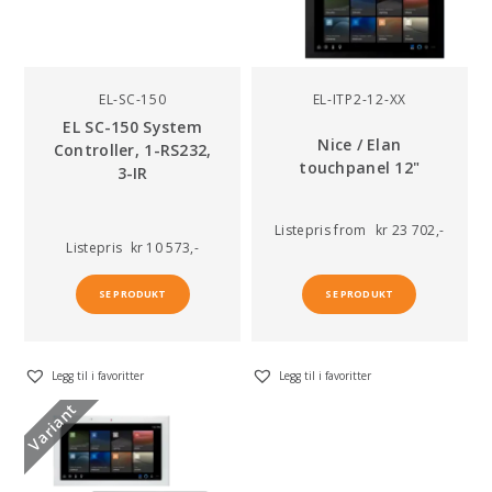
EL-SC-150
EL-ITP2-12-XX
EL SC-150 System
Nice / Elan
Controller, 1-RS232,
touchpanel 12"
3-IR
Listepris
from
kr 23 702,-
Listepris
kr 10 573,-
SE PRODUKT
SE PRODUKT
Legg til i favoritter
Legg til i favoritter
Variant