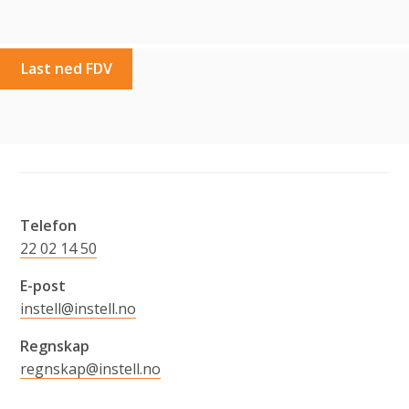
Last ned FDV
Telefon
22 02 14 50
E-post
instell@instell.no
Regnskap
regnskap@instell.no