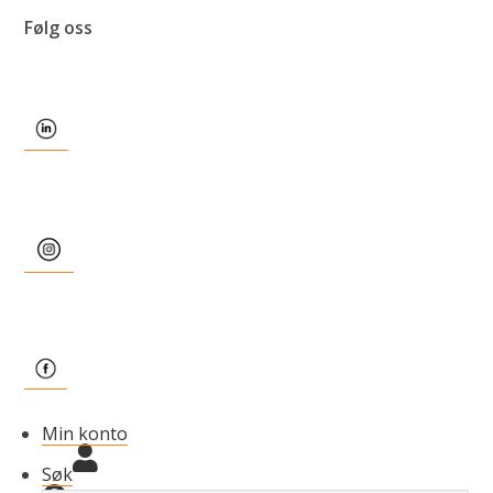
Følg oss
Min konto
Søk