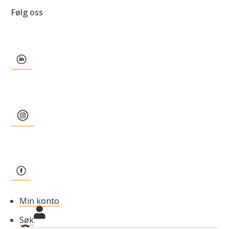
Følg oss
Min konto
Søk