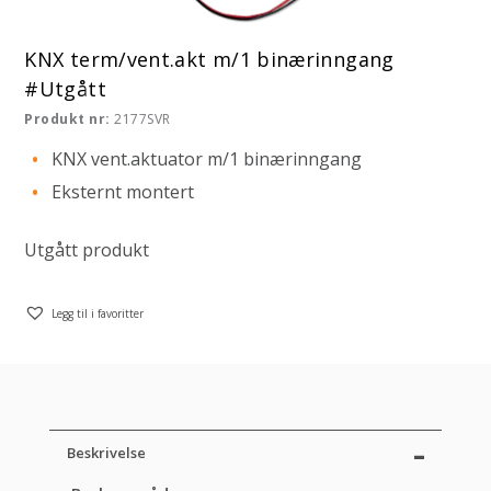
KNX term/vent.akt m/1 binærinngang
#Utgått
Produkt nr:
2177SVR
KNX vent.aktuator m/1 binærinngang
Eksternt montert
Utgått produkt
Legg til i favoritter
Beskrivelse