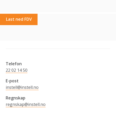
Last ned FDV
Telefon
22 02 14 50
E-post
instell@instell.no
Regnskap
regnskap@instell.no