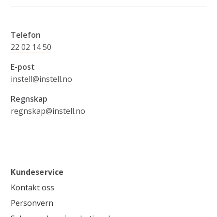
Telefon
22 02 14 50
E-post
instell@instell.no
Regnskap
regnskap@instell.no
Kundeservice
Kontakt oss
Personvern