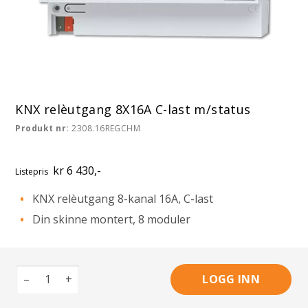
KNX relèutgang 8X16A C-last m/status
Produkt nr:
2308.16REGCHM
kr 6 430,-
Listepris
KNX relèutgang 8-kanal 16A, C-last
Din skinne montert, 8 moduler
–
+
LOGG INN