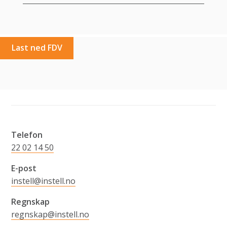
Last ned FDV
Telefon
22 02 14 50
E-post
instell@instell.no
Regnskap
regnskap@instell.no