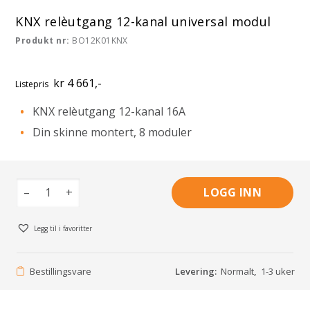
KNX relèutgang 12-kanal universal modul
Produkt nr:
BO12K01KNX
kr 4 661,-
Listepris
KNX relèutgang 12-kanal 16A
Din skinne montert, 8 moduler
–
+
LOGG INN
Legg til i favoritter
Bestillingsvare
Levering:
Normalt
,
1-3 uker