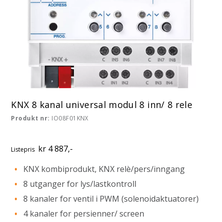
KNX 8 kanal universal modul 8 inn/ 8 rele
Produkt nr:
IO08F01KNX
kr 4 887,-
Listepris
KNX kombiprodukt, KNX relè/pers/inngang
8 utganger for lys/lastkontroll
8 kanaler for ventil i PWM (solenoidaktuatorer)
4 kanaler for persienner/ screen