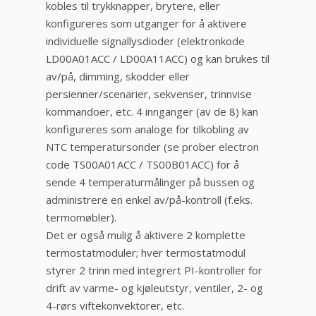
kobles til trykknapper, brytere, eller
konfigureres som utganger for å aktivere
individuelle signallysdioder (elektronkode
LD00A01ACC / LD00A11ACC) og kan brukes til
av/på, dimming, skodder eller
persienner/scenarier, sekvenser, trinnvise
kommandoer, etc. 4 innganger (av de 8) kan
konfigureres som analoge for tilkobling av
NTC temperatursonder (se prober electron
code TS00A01ACC / TS00B01ACC) for å
sende 4 temperaturmålinger på bussen og
administrere en enkel av/på-kontroll (f.eks.
termomøbler).
Det er også mulig å aktivere 2 komplette
termostatmoduler; hver termostatmodul
styrer 2 trinn med integrert PI-kontroller for
drift av varme- og kjøleutstyr, ventiler, 2- og
4-rørs viftekonvektorer, etc.