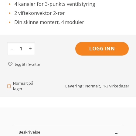
4 kanaler for 3-punkts ventilstyring
2 viftekonvektor 2-rør
Din skinne montert, 4 moduler
–
+
LOGG INN
Legg til i favoritter
Normalt på
Levering:
Normalt
,
1-3 virkedager
lager
Beskrivelse