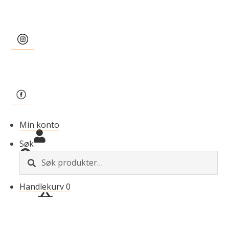
Min konto
Søk
S
ø
k
Handlekurv
0