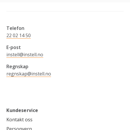
Telefon
22 02 14 50
E-post
instell@instell.no
Regnskap
regnskap@instell.no
Kundeservice
Kontakt oss
Personvern