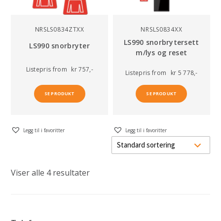
NRSLS0834ZTXX
NRSLS0834XX
LS990 snorbrytersett
LS990 snorbryter
m/lys og reset
Listepris
from
kr 757,-
Listepris
from
kr 5 778,-
SE PRODUKT
SE PRODUKT
Legg til i favoritter
Legg til i favoritter
Viser alle 4 resultater