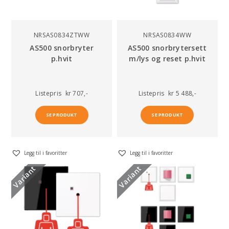
NRSAS0834ZTWW
NRSAS0834WW
AS500 snorbryter
AS500 snorbrytersett
p.hvit
m/lys og reset p.hvit
Listepris
kr 707,-
Listepris
kr 5 488,-
SE PRODUKT
SE PRODUKT
Legg til i favoritter
Legg til i favoritter
Variant
Variant