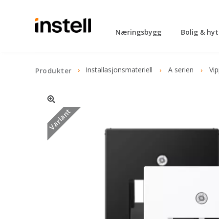
Næringsbygg
Bolig & hy
Installasjonsmateriell
A serien
Vip
Produkter
Variant