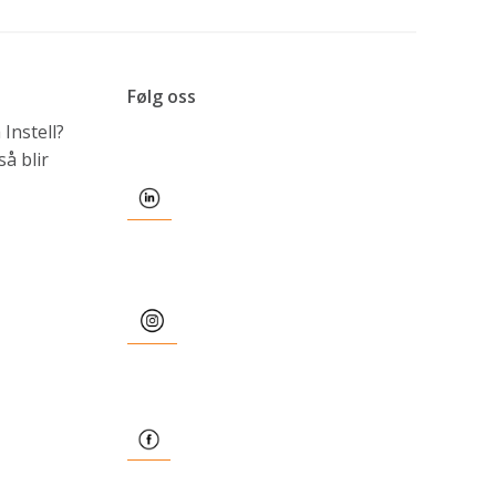
Følg oss
Instell?
å blir