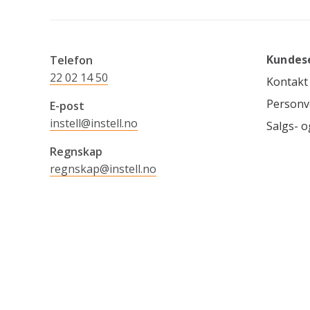
Kundes
Telefon
22 02 14 50
Kontakt
Personv
E-post
instell@instell.no
Salgs- o
Regnskap
regnskap@instell.no