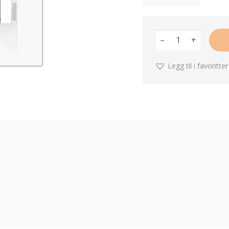
–
+
Legg til i favoritter