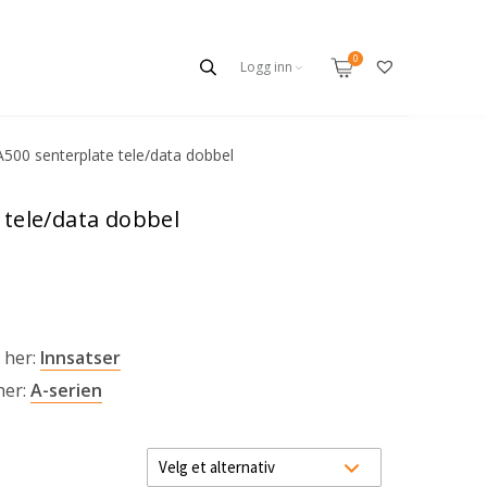
Logg inn
A500 senterplate tele/data dobbel
 tele/data dobbel
 her:
Innsatser
her:
A-serien