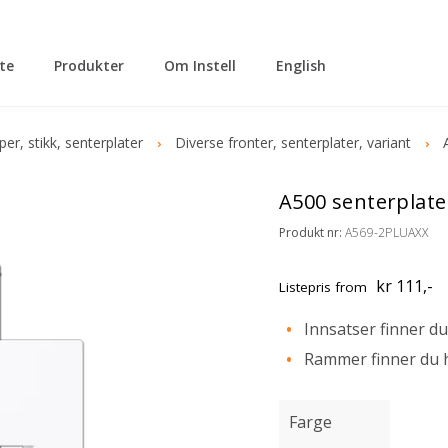
tte
Produkter
Om Instell
English
per, stikk, senterplater
Diverse fronter, senterplater, variant
A500 senterplate
Produkt nr:
A569-2PLUAXX
kr 111,-
Listepris
from
Innsatser finner du
Rammer finner du 
Farge