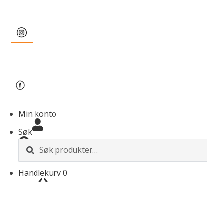
Min konto
Søk
S
ø
k
Handlekurv
0