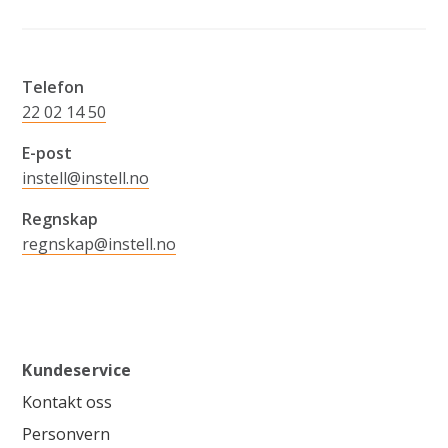
Telefon
22 02 14 50
E-post
instell@instell.no
Regnskap
regnskap@instell.no
Kundeservice
Kontakt oss
Personvern