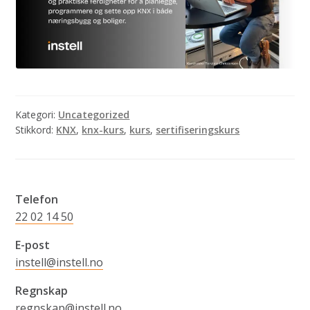
Kategori:
Uncategorized
Stikkord:
KNX
,
knx-kurs
,
kurs
,
sertifiseringskurs
Telefon
22 02 14 50
E-post
instell@instell.no
Regnskap
regnskap@instell.no