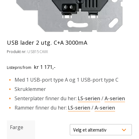
USB lader 2 utg. C+A 3000mA
Produkt nr:
USB15CAXX
kr 1 171,-
Listepris
from
Med 1 USB-port type A og 1 USB-port type C
Skruklemmer
Senterplater finner du her:
LS-serien
/
A-serien
Rammer finner du her:
LS-serien
/
A-serien
Farge