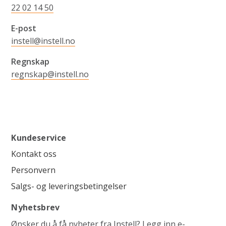
22 02 14 50
E-post
instell@instell.no
Regnskap
regnskap@instell.no
Kundeservice
Kontakt oss
Personvern
Salgs- og leveringsbetingelser
Nyhetsbrev
Ønsker du å få nyheter fra Instell? Legg inn e-