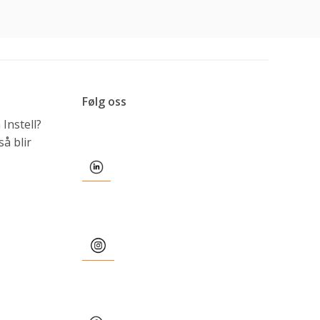
Følg oss
Instell?
å blir