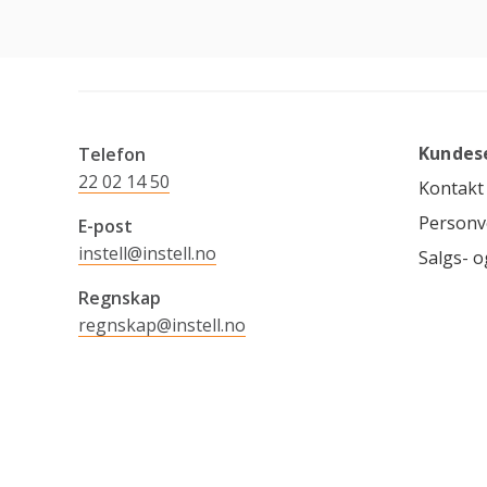
Kundes
Telefon
22 02 14 50
Kontakt
Personv
E-post
instell@instell.no
Salgs- o
Regnskap
regnskap@instell.no