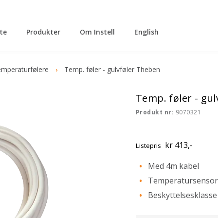
tte
Produkter
Om Instell
English
mperaturfølere
Temp. føler - gulvføler Theben
Temp. føler - gu
Produkt nr:
9070321
kr 413,-
Listepris
Med 4m kabel
Temperatursensor 
Beskyttelsesklasse