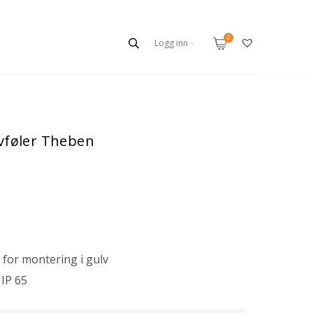
Logg inn
lvføler Theben
for montering i gulv
 IP 65