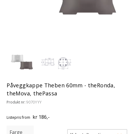
Påveggkappe Theben 60mm - theRonda,
theMova, thePassa
Produkt nr:
9070YYY
kr 186,-
Listepris
from
Farge