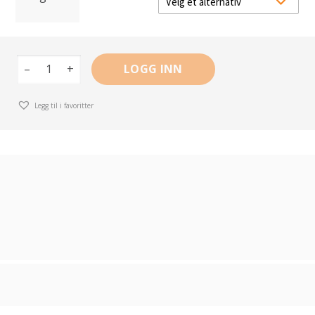
–
+
LOGG INN
Legg til i favoritter