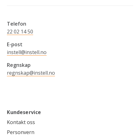
Telefon
22 02 14 50
E-post
instell@instell.no
Regnskap
regnskap@instell.no
Kundeservice
Kontakt oss
Personvern