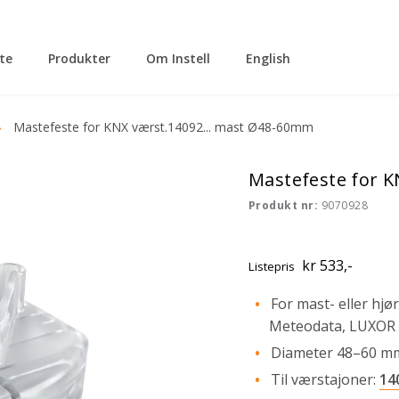
tte
Produkter
Om Instell
English
Mastefeste for KNX værst.14092... mast Ø48-60mm
Mastefeste for 
Produkt nr:
9070928
kr 533,-
Listepris
For mast- eller hj
Meteodata, LUXOR 
Diameter 48–60 m
Til værstajoner:
14