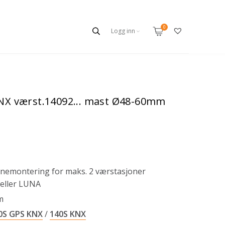
Logg inn
KNX værst.14092... mast Ø48-60mm
ørnemontering for maks. 2 værstasjoner
eller LUNA
m
0S GPS KNX
/
140S KNX