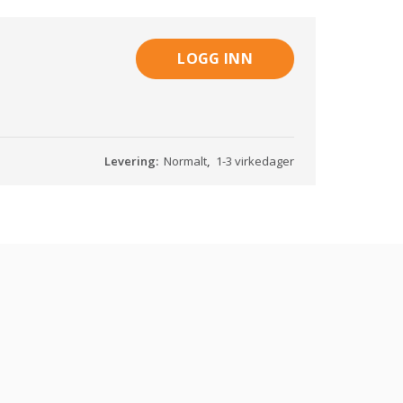
LOGG INN
Levering:
Normalt
,
1-3 virkedager