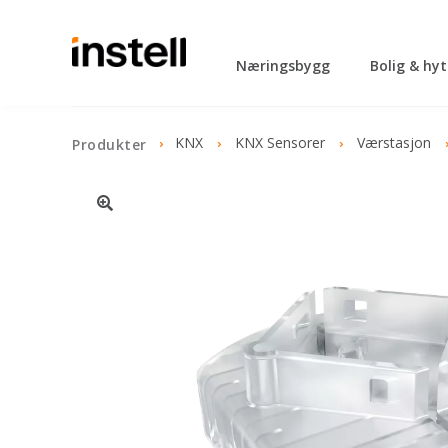
Næringsbygg
Bolig & hy
KNX
KNX Sensorer
Værstasjon
Produkter