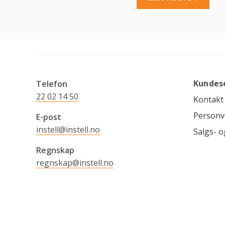
Kundes
Telefon
22 02 14 50
Kontakt
Personv
E-post
instell@instell.no
Salgs- o
Regnskap
regnskap@instell.no