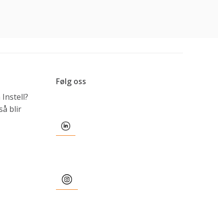
Følg oss
Instell?
å blir