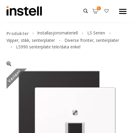
Installasjonsmateriell
LS Serien
Produkter
Vipper, stikk, senterplater
Diverse fronter, senterplater
LS990 senterplate tele/data enkel
Variant