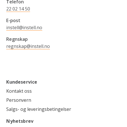
Telefon
22 02 14 50
E-post
instell@instell.no
Regnskap
regnskap@instell.no
Kundeservice
Kontakt oss
Personvern
Salgs- og leveringsbetingelser
Nyhetsbrev