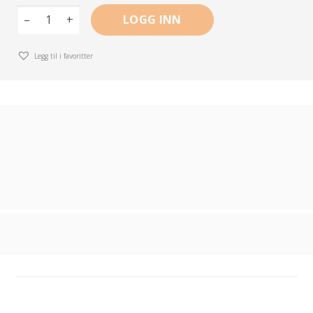
–
+
LOGG INN
Legg til i favoritter