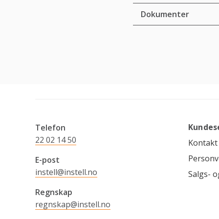
Dokumenter
Kundes
Telefon
22 02 14 50
Kontakt
Personv
E-post
instell@instell.no
Salgs- o
Regnskap
regnskap@instell.no