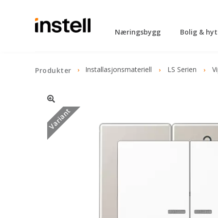
Næringsbygg
Bolig & hy
Installasjonsmateriell
LS Serien
V
Produkter
Variant