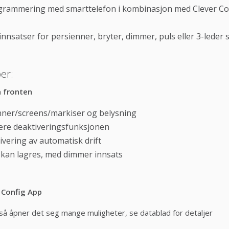
grammering med smarttelefon i kombinasjon med Clever Con
nsatser for persienner, bryter, dimmer, puls eller 3-leder sa
er:
å fronten
enner/screens/markiser og belysning
vere deaktiveringsfunksjonen
ivering av automatisk drift
s kan lagres, med dimmer innsats
r Config App
så åpner det seg mange muligheter, se datablad for detaljer