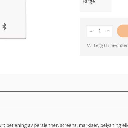
Farge
–
+
Legg til i favoritter
rt betjening av persienner, screens, markiser, belysning elle