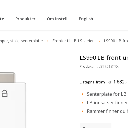
tte
Produkter
Om Instell
English
ipper, stikk, senterplater
Fronter til LB LS serien
LS990 LB fro
LS990 LB front u
Produkt nr:
LS1751BTXX
kr 1 682,-
Listepris
from
Senterplate for LB
LB innsatser finner
Rammer finner du 