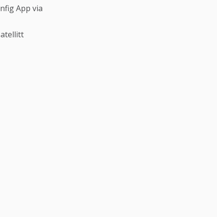
fig App via
tellitt