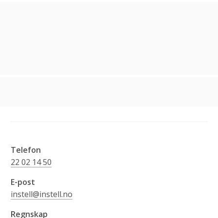
Telefon
22 02 14 50
E-post
instell@instell.no
Regnskap