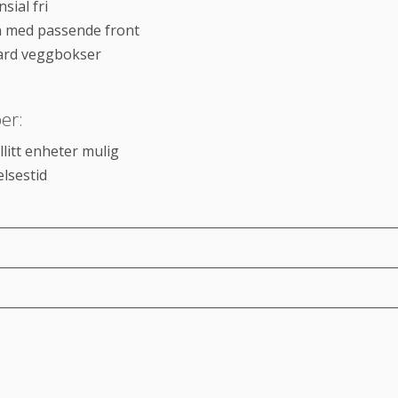
sial fri
 med passende front
ard veggbokser
er:
llitt enheter mulig
elsestid