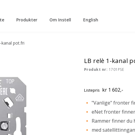
tte
Produkter
Om Instell
English
-kanal pot.fri
LB relè 1-kanal po
Produkt nr:
1701PSE
kr 1 602,-
Listepris
"Vanlige" fronter f
eNet fronter finner
Rammer finner du 
med satellittinnga