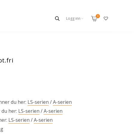
Logg inn
t.fri
inner du her:
LS-serien
/
A-serien
 du her:
LS-serien
/
A-serien
her:
LS-serien
/
A-serien
ng