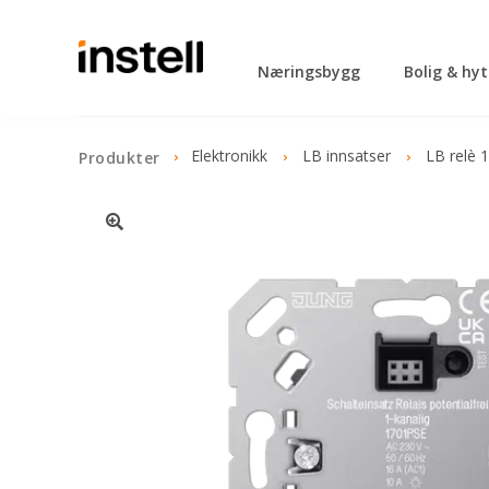
Næringsbygg
Bolig & hy
Elektronikk
LB innsatser
LB relè 1
Produkter