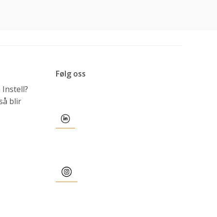
Følg oss
Instell?
å blir