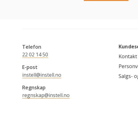
Kundes
Telefon
22 02 14 50
Kontakt
Personv
E-post
instell@instell.no
Salgs- o
Regnskap
regnskap@instell.no