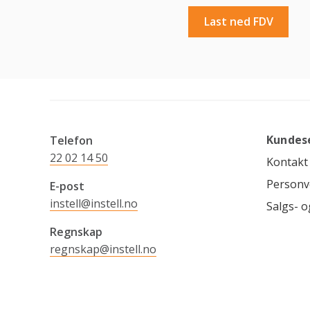
Last ned FDV
Kundes
Telefon
22 02 14 50
Kontakt
Personv
E-post
instell@instell.no
Salgs- o
Regnskap
regnskap@instell.no