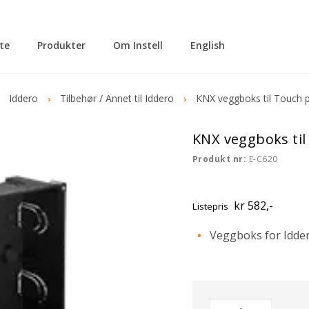
tte
Produkter
Om Instell
English
Iddero
Tilbehør / Annet til Iddero
KNX veggboks til Touch p
KNX veggboks til
Produkt nr:
E-C620
kr 582,-
Listepris
Veggboks for Idder