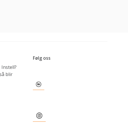
Følg oss
Instell?
å blir