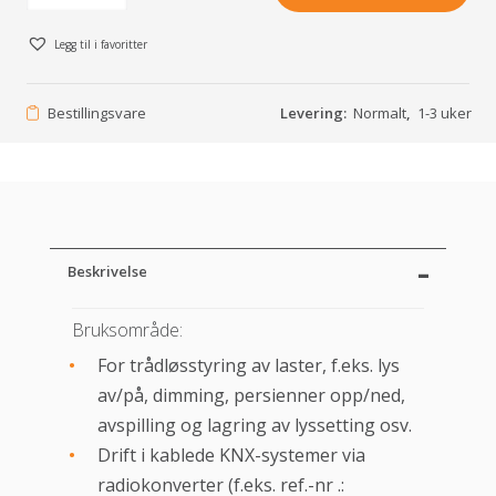
Legg til i favoritter
Bestillingsvare
Levering:
Normalt
,
1-3 uker
Beskrivelse
Bruksområde:
For trådløsstyring av laster, f.eks. lys
av/på, dimming, persienner opp/ned,
avspilling og lagring av lyssetting osv.
Drift i kablede KNX-systemer via
radiokonverter (f.eks. ref.-nr .: