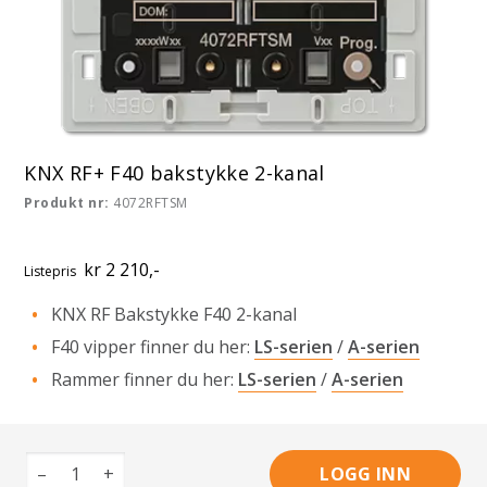
KNX RF+ F40 bakstykke 2-kanal
Produkt nr:
4072RFTSM
kr 2 210,-
Listepris
KNX RF Bakstykke F40 2-kanal
F40 vipper finner du her:
LS-serien
/
A-serien
Rammer finner du her:
LS-serien
/
A-serien
–
+
LOGG INN