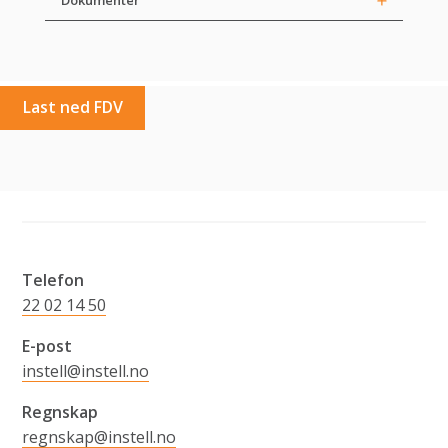
Last ned FDV
Telefon
22 02 14 50
E-post
instell@instell.no
Regnskap
regnskap@instell.no