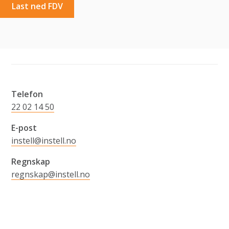
Last ned FDV
Telefon
22 02 14 50
E-post
instell@instell.no
Regnskap
regnskap@instell.no