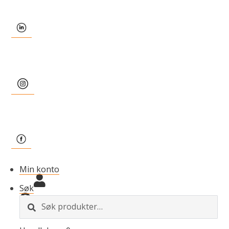
Min konto
Søk
S
ø
k