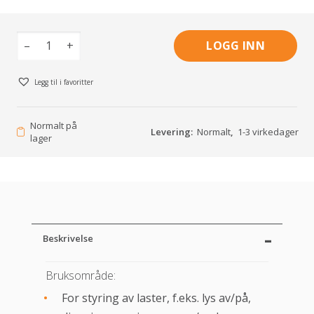
–
+
LOGG INN
Legg til i favoritter
Normalt på
Levering:
Normalt
,
1-3 virkedager
lager
Beskrivelse
Bruksområde:
For styring av laster, f.eks. lys av/på,