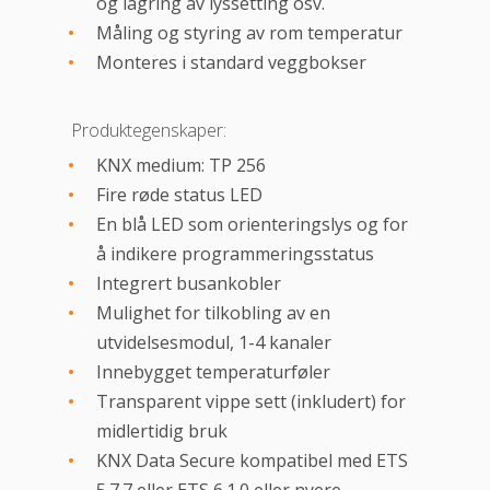
og lagring av lyssetting osv.
Måling og styring av rom temperatur
Monteres i standard veggbokser
Produktegenskaper:
KNX medium: TP 256
Fire røde status LED
En blå LED som orienteringslys og for
å indikere programmeringsstatus
Integrert busankobler
Mulighet for tilkobling av en
utvidelsesmodul, 1-4 kanaler
Innebygget temperaturføler
Transparent vippe sett (inkludert) for
midlertidig bruk
KNX Data Secure kompatibel med ETS
5.7.7 eller ETS 6.1.0 eller nyere