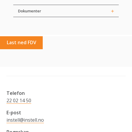
Dokumenter
Last ned FDV
Telefon
22 02 14 50
E-post
instell@instell.no