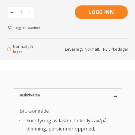
–
+
LOGG INN
Legg til i favoritter
Normalt på
Levering:
Normalt
,
1-3 virkedager
lager
Beskrivelse
Bruksområde:
For styring av laster, f.eks. lys av/på,
dimming, persienner opp/ned,