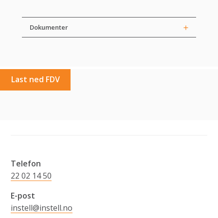
Dokumenter
Last ned FDV
Telefon
22 02 14 50
E-post
instell@instell.no