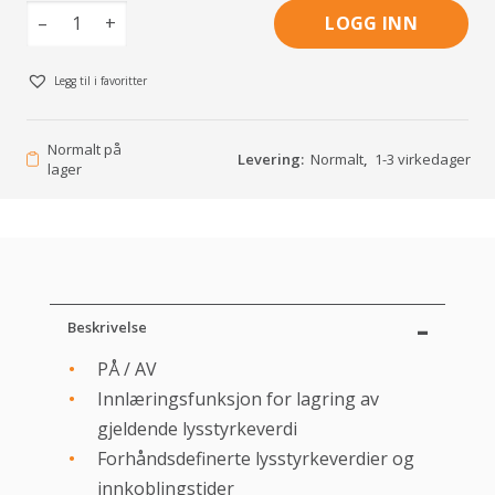
–
+
LOGG INN
Legg til i favoritter
Normalt på
Levering:
Normalt
,
1-3 virkedager
lager
Beskrivelse
PÅ / AV
Innlæringsfunksjon for lagring av
gjeldende lysstyrkeverdi
Forhåndsdefinerte lysstyrkeverdier og
innkoblingstider