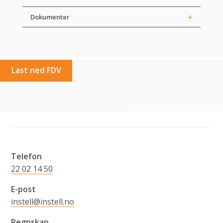
Dokumenter
Last ned FDV
Telefon
22 02 14 50
E-post
instell@instell.no
Regnskap