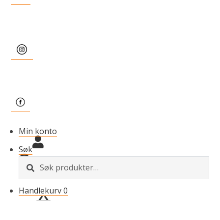
Min konto
Søk
S
ø
k
Handlekurv
0