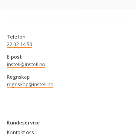
Telefon
22 02 14 50
E-post
instell@instell.no
Regnskap
regnskap@instell.no
Kundeservice
Kontakt oss