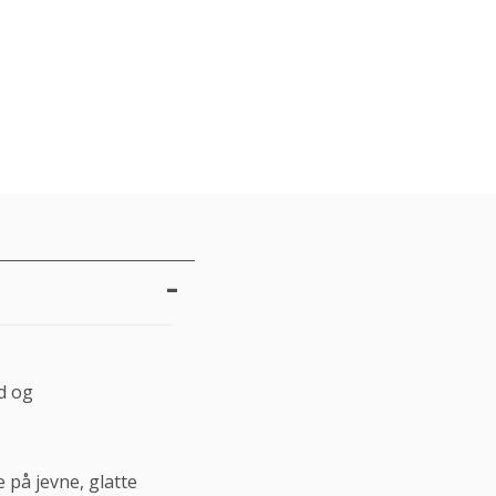
d og
 på jevne, glatte