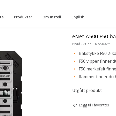
tte
Produkter
Om Instell
English
eNet A500 F50 ba
Produkt nr:
FMA5002M
Bakstykke F50 2-ka
F50 vipper finner d
F50 merkefelt finne
Rammer finner du 
Utgått produkt
Legg til i favoritter