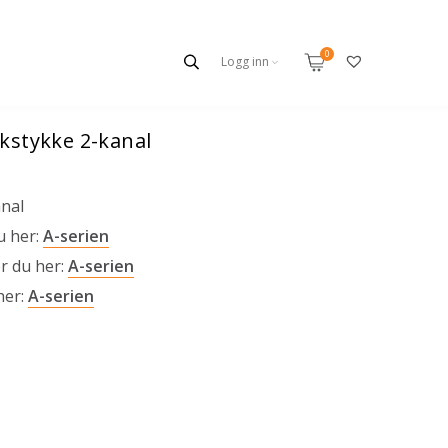
Logg inn
kstykke 2-kanal
nal
u her:
A-serien
r du her:
A-serien
her:
A-serien