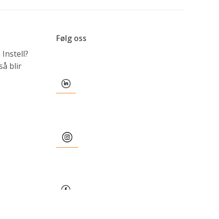
Følg oss
Instell?
å blir