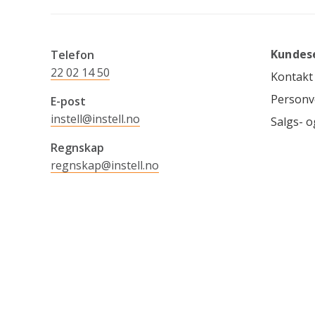
Kundes
Telefon
22 02 14 50
Kontakt
Personv
E-post
instell@instell.no
Salgs- o
Regnskap
regnskap@instell.no