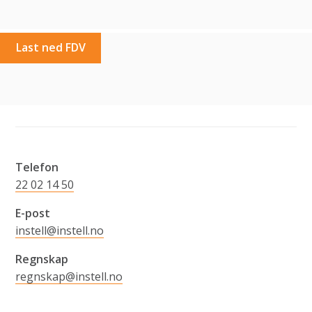
Last ned FDV
Telefon
22 02 14 50
E-post
instell@instell.no
Regnskap
regnskap@instell.no