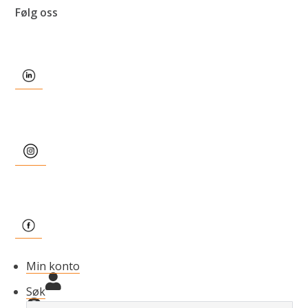
Følg oss
Min konto
Søk