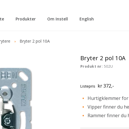
tte
Produkter
Om Instell
English
rytere
Bryter 2 pol 10A
Bryter 2 pol 10A
Produkt nr:
502U
kr 372,-
Listepris
Hurtigklemmer for 
Vipper finner du he
Rammer finner du 