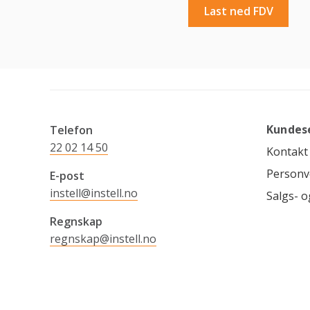
Last ned FDV
Kundes
Telefon
22 02 14 50
Kontakt
Personv
E-post
instell@instell.no
Salgs- o
Regnskap
regnskap@instell.no