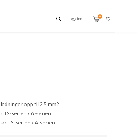
Logg inn
ledninger opp til 2,5 mm2
r:
LS-serien
/
A-serien
her:
LS-serien
/
A-serien