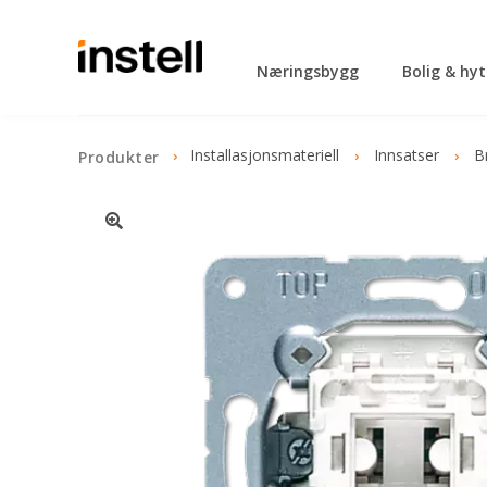
Næringsbygg
Bolig & hy
Installasjonsmateriell
Innsatser
B
Produkter