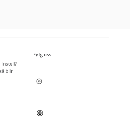
Følg oss
Instell?
å blir