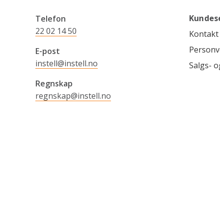
Kundes
Telefon
22 02 14 50
Kontakt
Personv
E-post
instell@instell.no
Salgs- o
Regnskap
regnskap@instell.no