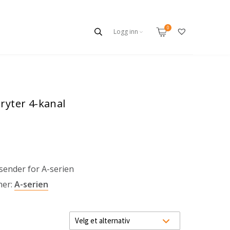
Logg inn
ryter 4-kanal
sender for A-serien
her:
A-serien