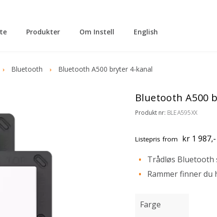
tte
Produkter
Om Instell
English
Bluetooth
Bluetooth A500 bryter 4-kanal
Bluetooth A500 b
Produkt nr:
BLEA595XX
kr 1 987,-
Listepris
from
Trådløs Bluetooth 
Rammer finner du 
Farge