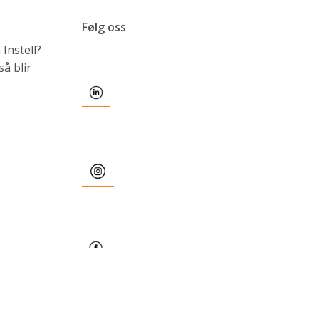
Følg oss
Instell?
å blir