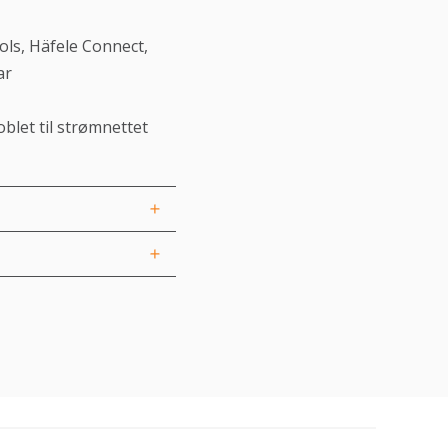
ls, Häfele Connect,
ar
blet til strømnettet