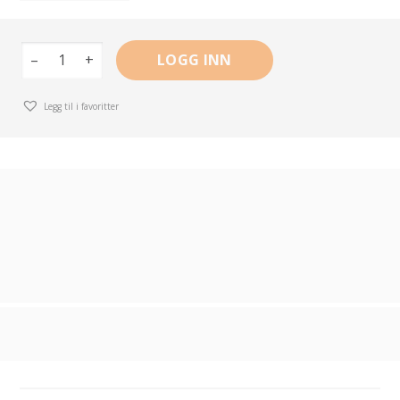
–
+
LOGG INN
Legg til i favoritter