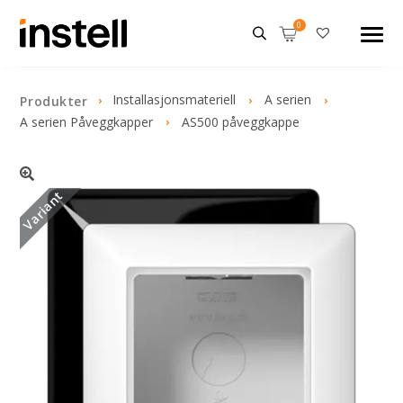
Installasjonsmateriell
A serien
Produkter
A serien Påveggkapper
AS500 påveggkappe
Variant