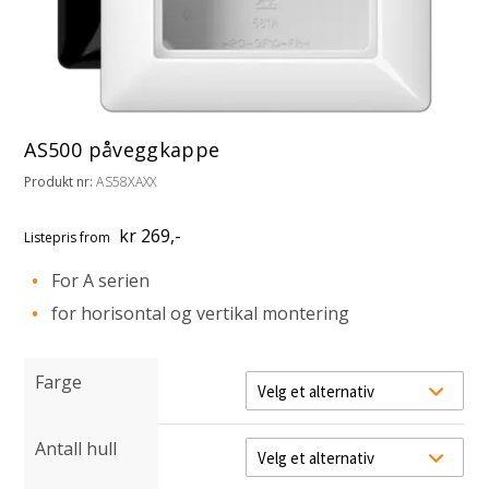
AS500 påveggkappe
Produkt nr:
AS58XAXX
kr 269,-
Listepris
from
For A serien
for horisontal og vertikal montering
Farge
Antall hull