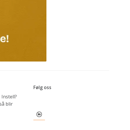
Følg oss
Instell?
å blir