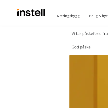
Næringsbygg
Bolig & hy
Vi tar påskeferie fr
God påske!