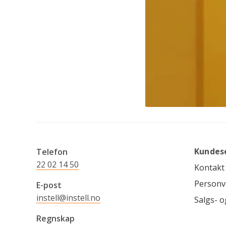
Kundes
Telefon
22 02 14 50
Kontakt
Personv
E-post
instell@instell.no
Salgs- o
Regnskap