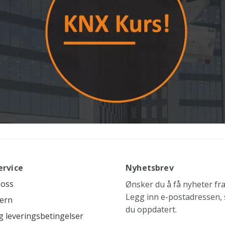
ervice
Nyhetsbrev
 oss
Ønsker du å få nyheter fra 
Legg inn e-postadressen, s
ern
du oppdatert.
g leveringsbetingelser