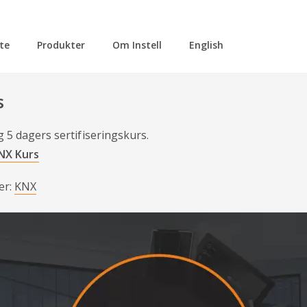
tte
Produkter
Om Instell
English
s
g 5 dagers sertifiseringskurs.
NX Kurs
er:
KNX