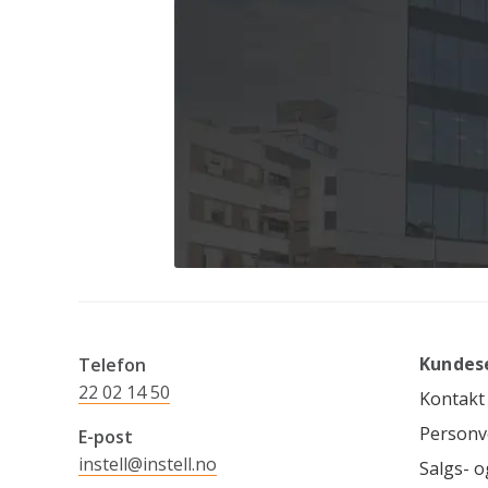
Kundes
Telefon
22 02 14 50
Kontakt
Personv
E-post
instell@instell.no
Salgs- o