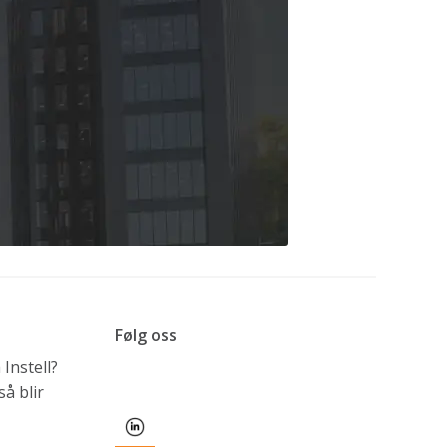
Følg oss
Instell?
å blir