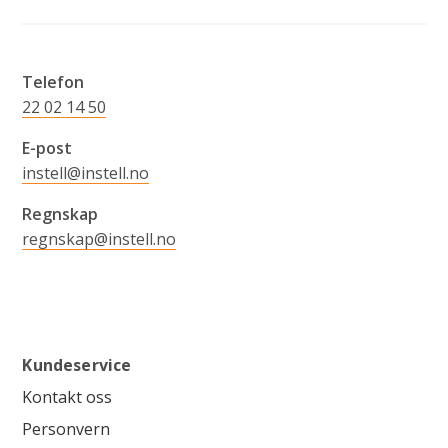
Telefon
22 02 14 50
E-post
instell@instell.no
Regnskap
regnskap@instell.no
Kundeservice
Kontakt oss
Personvern