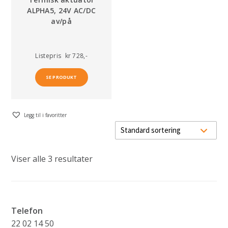
ALPHA5, 24V AC/DC
av/på
Listepris
kr 728,-
SE PRODUKT
Legg til i favoritter
Viser alle 3 resultater
Telefon
22 02 14 50