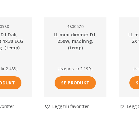
0580
4800570
 D1 Dali,
LL mini dimmer D1,
LL m
t 1x30 ECG
250W, m/2 inng.
2X
g. (temp)
(temp)
kr 2 485,-
Listepris
kr 2 199,-
Lis
RODUKT
SE PRODUKT
S
avoritter
Legg til i favoritter
Legg ti