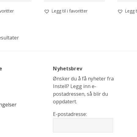
avoritter
Legg til i favoritter
Legg ti
esultater
e
Nyhetsbrev
Ønsker du å få nyheter fra
Instell? Legg inn e-
postadressen, så blir du
oppdatert.
ngelser
E-postadresse: