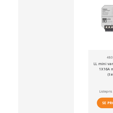
480
LL mini va
1X16A m
(t
Listepris
SE P