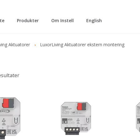
tte
Produkter
Om Instell
English
ving Aktuatorer
LuxorLiving Aktuatorer ekstern montering
esultater