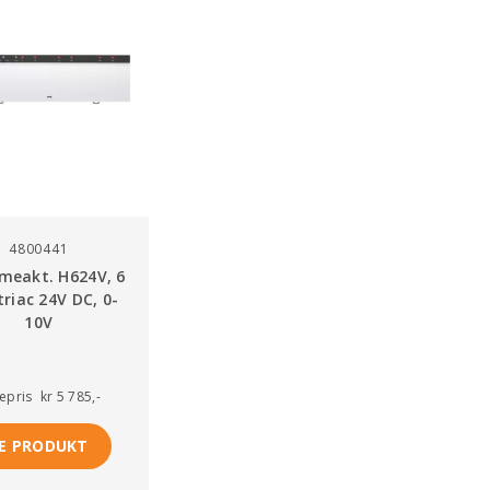
4800441
rmeakt. H624V, 6
triac 24V DC, 0-
10V
tepris
kr 5 785,-
E PRODUKT