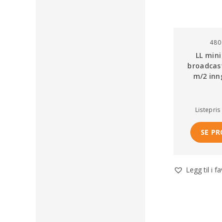
480
LL mini
broadcas
m/2 inn
Listepris
SE P
Legg til i f