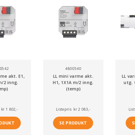
0542
4800540
rme akt. E1,
LL mini varme akt.
LL va
/2 inng.
H1, 1X1A m/2 inng.
utg. 
emp)
(temp)
kr 1 802,-
Listepris
kr 2 083,-
Lis
RODUKT
SE PRODUKT
S