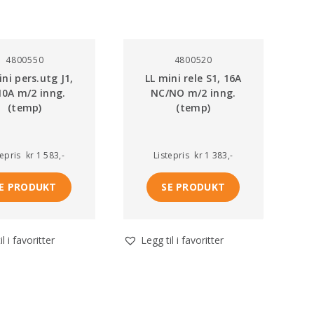
4800550
4800520
ini pers.utg J1,
LL mini rele S1, 16A
10A m/2 inng.
NC/NO m/2 inng.
(temp)
(temp)
tepris
kr 1 583,-
Listepris
kr 1 383,-
E PRODUKT
SE PRODUKT
l i favoritter
Legg til i favoritter