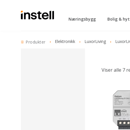
Næringsbygg
Bolig & hy
Elektronikk
LuxorLiving
LuxorLi
Produkter
Viser alle 7 r