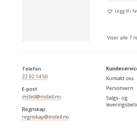
Legg til i f
Viser alle 7 r
Kundeservic
Telefon
22 02 14 50
Kontakt oss
Personvern
E-post
instell@instell.no
Salgs- og
leveringsbeti
Regnskap
regnskap@instell.no