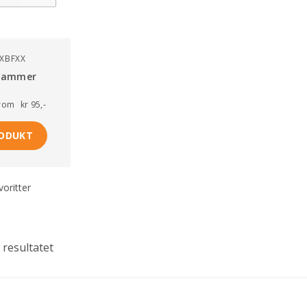
XBFXX
 rammer
rom
kr 95,-
RODUKT
avoritter
 resultatet