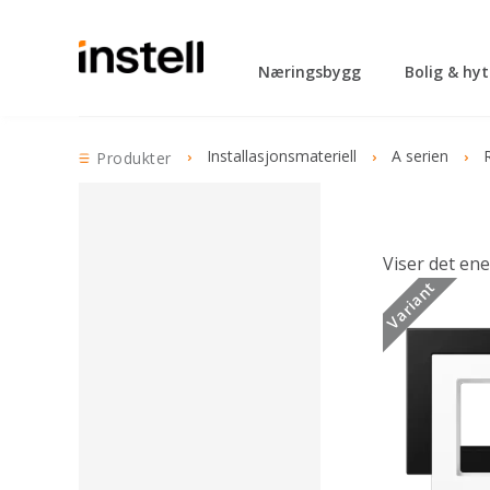
Næringsbygg
Bolig & hy
Installasjonsmateriell
A serien
Produkter
Viser det ene
Variant