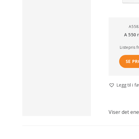
A558
A 550
Listepris
f
SE P
Legg til i f
Viser det ene