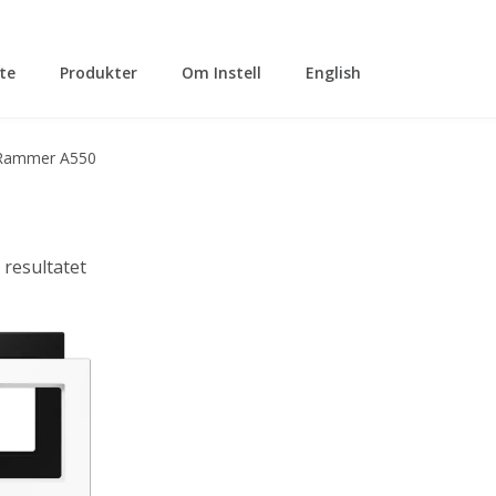
tte
Produkter
Om Instell
English
Rammer A550
 resultatet