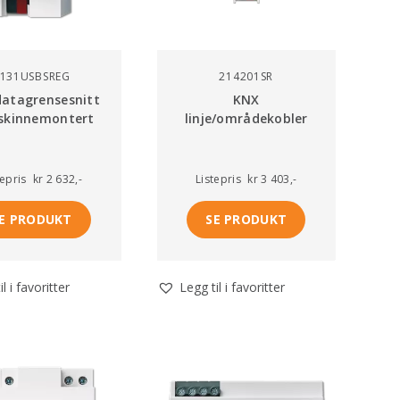
131USBSREG
214201SR
atagrensesnitt
KNX
skinnemontert
linje/områdekobler
tepris
kr 2 632,-
Listepris
kr 3 403,-
E PRODUKT
SE PRODUKT
l i favoritter
Legg til i favoritter