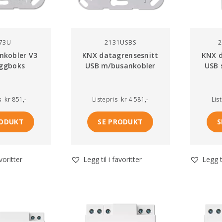
73U
2131USBS
2
nkobler V3
KNX datagrensesnitt
KNX d
eggboks
USB m/busankobler
USB 
s
kr 851,-
Listepris
kr 4 581,-
Lis
RODUKT
SE PRODUKT
S
avoritter
Legg til i favoritter
Legg ti