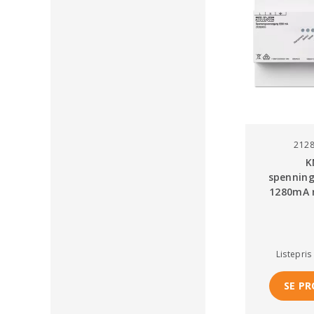
212
K
spenning
1280mA 
Listepris
SE P