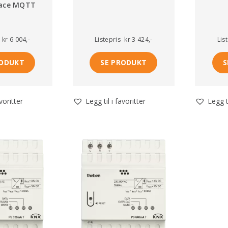
face MQTT
kr 6 004,-
Listepris
kr 3 424,-
Lis
RODUKT
SE PRODUKT
S
avoritter
Legg til i favoritter
Legg ti