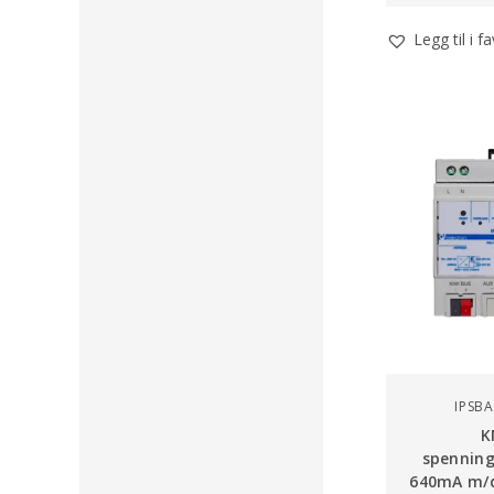
Legg til i f
IPSB
K
spenning
640mA m/d