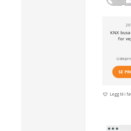
20
KNX busa
for v
Listepri
SE P
Legg til i f