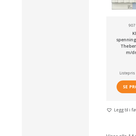
907
K
spenning
Thebe
m/dr
Listepris
SE P
Legg til i f