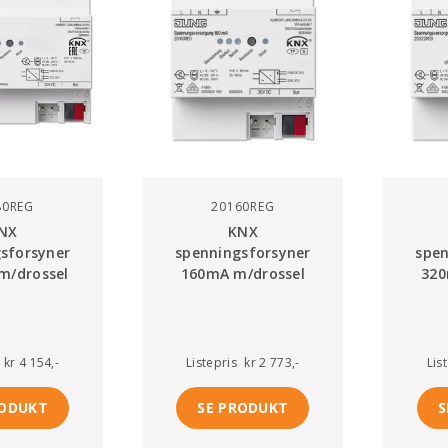
80REG
20160REG
NX
KNX
sforsyner
spenningsforsyner
spen
m/drossel
160mA m/drossel
320
kr 4 154,-
Listepris
kr 2 773,-
Lis
RODUKT
SE PRODUKT
S