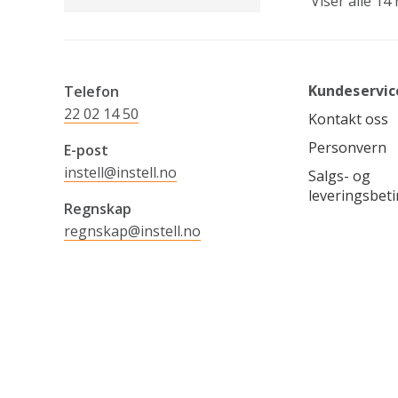
Viser alle 14
Kundeservic
Telefon
22 02 14 50
Kontakt oss
Personvern
E-post
instell@instell.no
Salgs- og
leveringsbeti
Regnskap
regnskap@instell.no