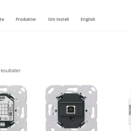
tte
Produkter
Om Instell
English
 resultater