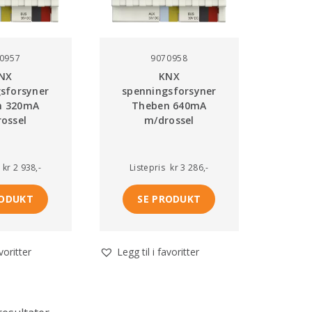
0957
9070958
NX
KNX
sforsyner
spenningsforsyner
n 320mA
Theben 640mA
ossel
m/drossel
kr 2 938,-
Listepris
kr 3 286,-
RODUKT
SE PRODUKT
avoritter
Legg til i favoritter