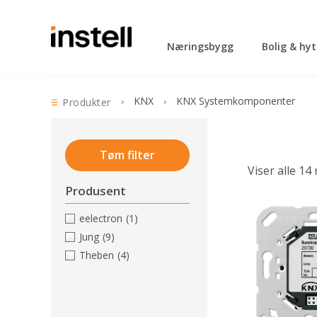
Næringsbygg
Bolig & hy
KNX
KNX Systemkomponenter
Produkter
Tøm filter
Viser alle 14
Produsent
eelectron
(1)
Jung
(9)
Theben
(4)