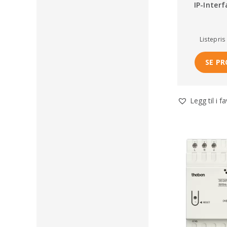
IP-Inter
Listepris
SE P
Legg til i f