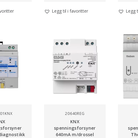
avoritter
Legg til i favoritter
Legg ti
A01KNX
20640REG
NX
KNX
sforsyner
spenningsforsyner
spen
iagnostikk
640mA m/drossel
Th