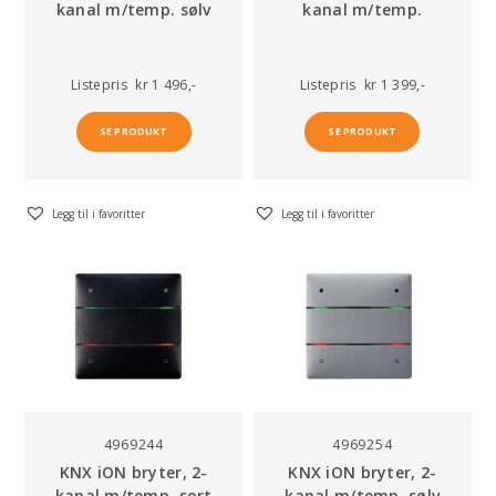
kanal m/temp. sølv
kanal m/temp.
Listepris
kr 1 496,-
Listepris
kr 1 399,-
SE PRODUKT
SE PRODUKT
Legg til i favoritter
Legg til i favoritter
4969244
4969254
KNX iON bryter, 2-
KNX iON bryter, 2-
kanal m/temp. sort
kanal m/temp. sølv