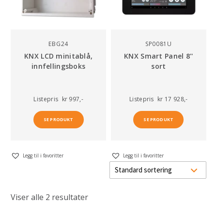
EBG24
SP0081U
KNX LCD minitablå,
KNX Smart Panel 8''
innfellingsboks
sort
Listepris
kr 997,-
Listepris
kr 17 928,-
SE PRODUKT
SE PRODUKT
Legg til i favoritter
Legg til i favoritter
Viser alle 2 resultater